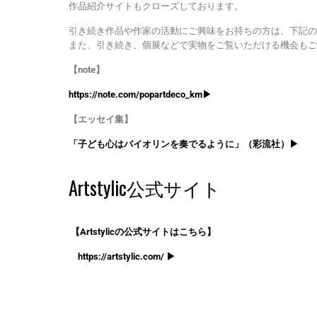
作品紹介サイトもクローズしております。
引き続き作品や作家の活動にご興味をお持ちの方は、下記のn
また、引き続き、個展などで実物をご覧いただける機会もご
【note】
https://note.com/popartdeco_km▶
【エッセイ集】
「子ども心はバイオリンを奏でるように」（彩流社）▶
Artstylic公式サイト
【Artstylicの公式サイトはこちら】
https://artstylic.com/ ▶