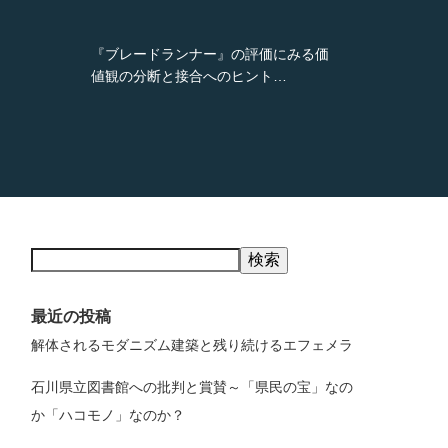
評価にみる価
藝祭 2025 訪問記｜絵画棟と神輿
ント…
巻の体験をレポート
検索
最近の投稿
解体されるモダニズム建築と残り続けるエフェメラ
石川県立図書館への批判と賞賛～「県民の宝」なの
か「ハコモノ」なのか？