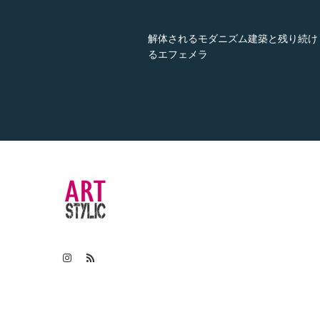
れるモダニズム建築と残り続け
石川県立図書館
ェメラ
民の宝」なのか