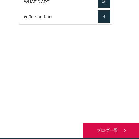
WHAT'S ART
16
coffee-and-art
4
ブログ一覧