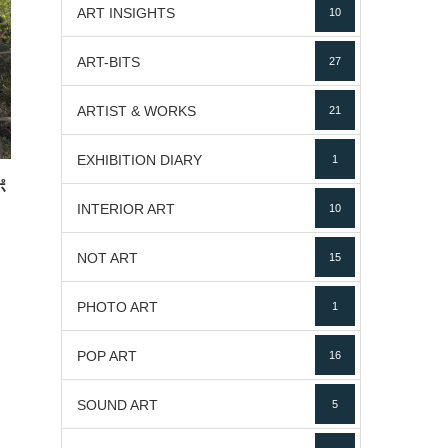
ART INSIGHTS
10
ART-BITS
27
ARTIST & WORKS
21
EXHIBITION DIARY
1
ポ
INTERIOR ART
10
NOT ART
15
PHOTO ART
1
POP ART
16
SOUND ART
5