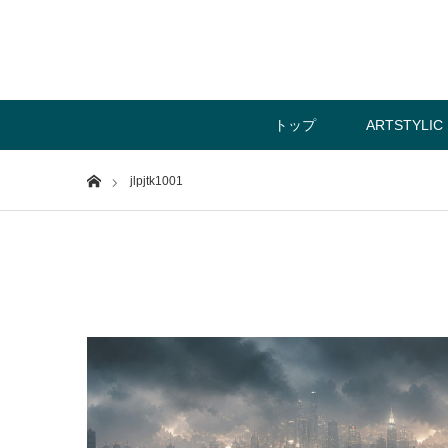
トップ
ARTSTYLIC
Home
jlpjtk1001