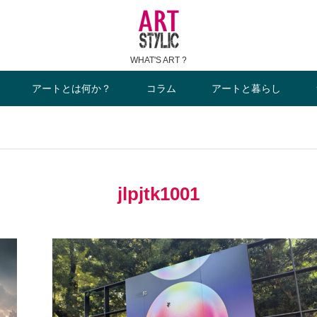
WHAT'S ART ?
アートとは何か？
コラム
アートと暮らし
jlpjtk1001