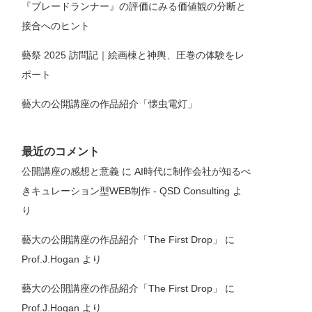
『ブレードランナー』の評価にみる価値観の分断と
接合へのヒント
藝祭 2025 訪問記｜絵画棟と神輿、圧巻の体験をレ
ポート
藝大の公開講座の作品紹介「懐虫電灯」
最近のコメント
公開講座の感想と意義
に
AI時代に制作会社が知るべ
きキュレーション型WEB制作 - QSD Consulting
よ
り
藝大の公開講座の作品紹介「The First Drop」
に
Prof.J.Hogan
より
藝大の公開講座の作品紹介「The First Drop」
に
Prof.J.Hogan
より