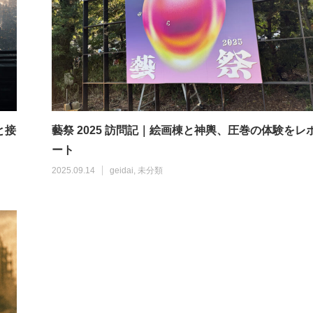
と接
藝祭 2025 訪問記｜絵画棟と神輿、圧巻の体験をレ
ート
2025.09.14
geidai
,
未分類