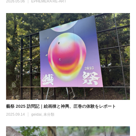
2026.05.06
EPHEMERA RE-ART
藝祭 2025 訪問記｜絵画棟と神輿、圧巻の体験をレポート
2025.09.14
geidai
,
未分類