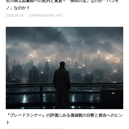
石川県立図書館への批判と賞賛～「県民の宝」なのか「ハコモ
ノ」なのか？
2026.05.16
EPHEMERA RE-ART
『ブレードランナー』の評価にみる価値観の分断と接合へのヒン
ト