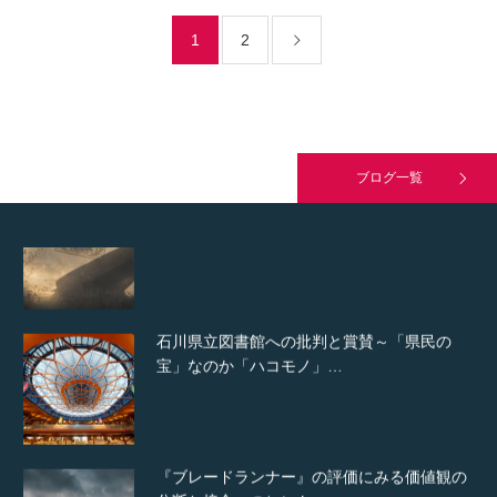
む（2025年）」…
1
2
解体されるモダニズム建築と残り続けるエフ
ェメラ
ブログ一覧
石川県立図書館への批判と賞賛～「県民の
宝」なのか「ハコモノ」…
『ブレードランナー』の評価にみる価値観の
分断と接合へのヒント…