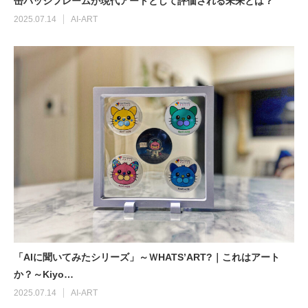
缶バッジフレームが現代アートとして評価される未来とは？
2025.07.14
AI-ART
藝大の公開講座の作品紹介「懐虫電灯」
公開講座の感想と意義
藝大の公開講座の作品紹介「The First
Drop」
「AIに聞いてみたシリーズ」～ＷHATS’ART?｜これはアート
か？～Kiyo…
2025.07.14
AI-ART
東京藝術大学 公開講座 「今日の美術を楽し