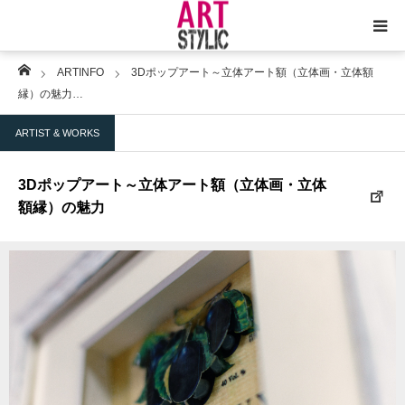
Home
ARTINFO
3Dポップアート～立体アート額（立体画・立体額
トップ
縁）の魅力…
ARTSTYLIC
ARTIST & WORKS
アートとは何か？
3Dポップアート～立体アート額（立体画・立体
額縁）の魅力
コラム
アートと暮らし
サイト紹介
お問合せ