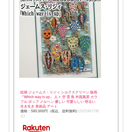
絵画 ジェームス・リジィ シルクスクリーン 版画
『Which way is up』 人々 空 雲 鳥 外国風景 カラ
フル ポップ メルヘン 優しい 可愛らしい 明るい
生き生き 美術品 アート
価格：580,000円（税込、送料無料)
(2025/8/17時
点)