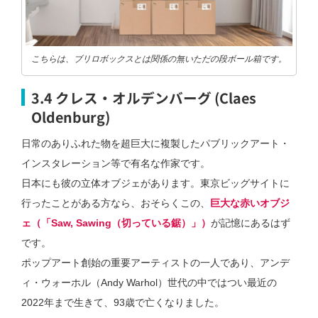
こちらは、ブリロボックスとは関係の無いただの段ボール箱です。
3.4 クレス・オルデンバーグ (Claes
Oldenburg)
日常のありふれた物を超巨大に複製したパブリックアート・
インスタレーション等で有名な作家です。
日本にも彼の立体オブジェがあります。東京ビッグサイトに
行ったことがある方なら、おそらくこの、
巨大な赤いオブジ
ェ（「Saw, Sawing（切っている鋸）」）
が記憶にあるはず
です。
ポップアート創始の重要アーティストの一人であり、アンデ
ィ・ウォーホル（Andy Warhol）世代の中ではつい最近の
2022年まで生きて、93歳で亡くなりました。