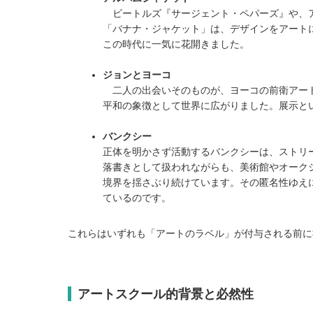
ビートルズ『サージェント・ペパーズ』や、ア
「バナナ・ジャケット」は、デザインをアート
この時代に一気に花開きました。
ジョンとヨーコ
二人の出会いそのものが、ヨーコの前衛アート
平和の象徴として世界に広がりました。展示と
バンクシー
正体を明かさず活動するバンクシーは、ストリ
落書きとして扱われながらも、美術館やオーク
境界を揺さぶり続けています。その匿名性ゆえに
ているのです。
これらはいずれも「アートのラベル」が付与される前に社
アートスクール的背景と必然性