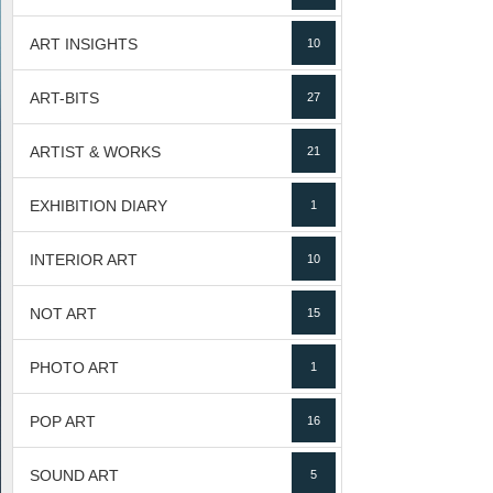
ART INSIGHTS
10
ART-BITS
27
ARTIST & WORKS
21
EXHIBITION DIARY
1
INTERIOR ART
10
NOT ART
15
PHOTO ART
1
POP ART
16
SOUND ART
5