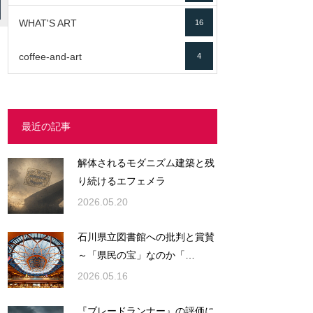
WHAT'S ART
16
coffee-and-art
4
最近の記事
解体されるモダニズム建築と残
り続けるエフェメラ
2026.05.20
石川県立図書館への批判と賞賛
～「県民の宝」なのか「…
2026.05.16
『ブレードランナー』の評価に