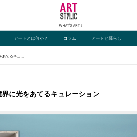
WHAT'S ART ?
アートとは何か？
コラム
アートと暮らし
光をあてるキュ…
の境界に光をあてるキュレーション