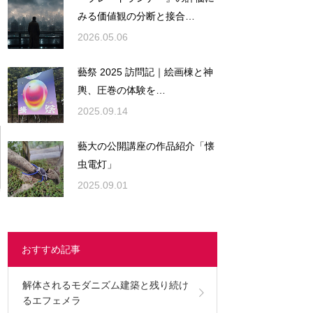
みる価値観の分断と接合…
2026.05.06
藝祭 2025 訪問記｜絵画棟と神
輿、圧巻の体験を…
2025.09.14
藝大の公開講座の作品紹介「懐
虫電灯」
2025.09.01
おすすめ記事
解体されるモダニズム建築と残り続け
るエフェメラ