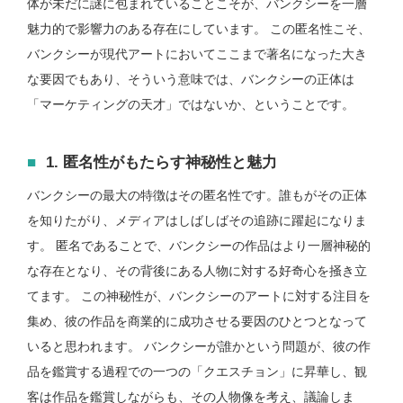
体が未だに謎に包まれていることこそが、バンクシーを一層
魅力的で影響力のある存在にしています。 この匿名性こそ、
バンクシーが現代アートにおいてここまで著名になった大き
な要因でもあり、そういう意味では、バンクシーの正体は
「マーケティングの天才」ではないか、ということです。
1. 匿名性がもたらす神秘性と魅力
バンクシーの最大の特徴はその匿名性です。誰もがその正体
を知りたがり、メディアはしばしばその追跡に躍起になりま
す。 匿名であることで、バンクシーの作品はより一層神秘的
な存在となり、その背後にある人物に対する好奇心を掻き立
てます。 この神秘性が、バンクシーのアートに対する注目を
集め、彼の作品を商業的に成功させる要因のひとつとなって
いると思われます。 バンクシーが誰かという問題が、彼の作
品を鑑賞する過程での一つの「クエスチョン」に昇華し、観
客は作品を鑑賞しながらも、その人物像を考え、議論しま