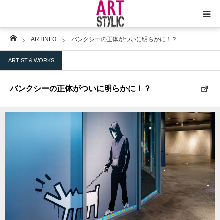
Home
ARTINFO
バンクシーの正体がついに明らかに！？
トップ
ARTIST & WORKS
ARTSTYLIC
バンクシーの正体がついに明らかに！？
アートとは何か？
コラム
アートと暮らし
サイト紹介
お問合せ