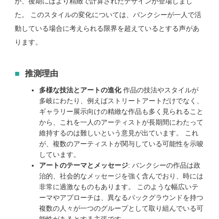
が、後期にはより精緻で計算されたデザインが登場しまし
た。 このスタイルの変化については、バンクシーが一人で活
動している場合に考えられる限界を超えているとする声があ
ります。
推測理由
多様な技法とアートの進化
作品の技法やスタイルが
多岐にわたり、例えばストリートアートだけでなく、
ギャラリー展示向けの精緻な作品も多く見られること
から、これを一人のアーティストが長期間にわたって
維持するのは難しいという意見が出ています。 これ
が、複数のアーティストが関与している可能性を示唆
しています。
アートのテーマとメッセージ
: バンクシーの作品は政
治的、社会的なメッセージを強く含んでおり、時には
非常に過激なものもあります。 このような幅広いテ
ーマやアプローチは、異なるバックグラウンドを持つ
複数の人々が一つのグループとして取り組んでいる可