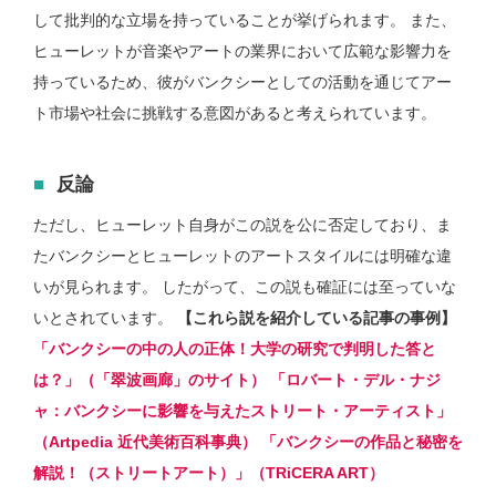
して批判的な立場を持っていることが挙げられます。 また、
ヒューレットが音楽やアートの業界において広範な影響力を
持っているため、彼がバンクシーとしての活動を通じてアー
ト市場や社会に挑戦する意図があると考えられています。
反論
ただし、ヒューレット自身がこの説を公に否定しており、ま
たバンクシーとヒューレットのアートスタイルには明確な違
いが見られます。 したがって、この説も確証には至っていな
いとされています。
【これら説を紹介している記事の事例】
「バンクシーの中の人の正体！大学の研究で判明した答と
は？」（「翠波画廊」のサイト）
「ロバート・デル・ナジ
ャ：バンクシーに影響を与えたストリート・アーティスト」
（Artpedia 近代美術百科事典）
「バンクシーの作品と秘密を
解説！（ストリートアート）」（TRiCERA ART）