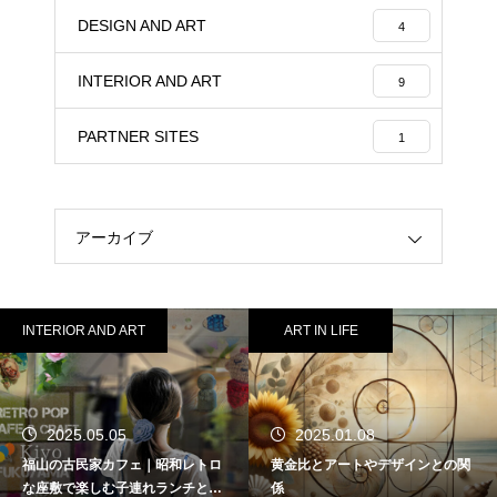
DESIGN AND ART
4
INTERIOR AND ART
9
PARTNER SITES
1
アーカイブ
ART IN LIFE
PR
2025.01.08
立体画ポップアート
黄金比とアートやデザインとの関
結婚祝い、新築祝い、開店祝いな
係
どのギフトに！ PopArtDeco ご購